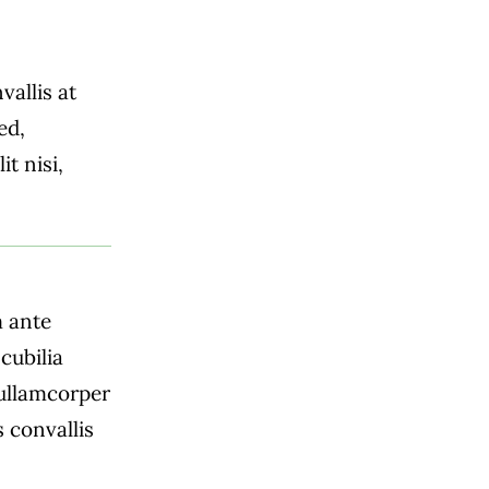
allis at
ed,
it nisi,
m ante
cubilia
 ullamcorper
s convallis