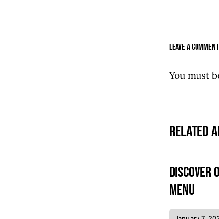
Leave A Comment
You must 
Related A
Discover 
menu
January 7, 20