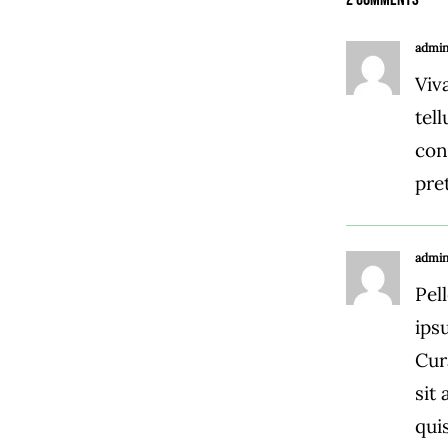
admi
Viv
tel
conv
pre
admi
Pel
ips
Cur
sit
qui