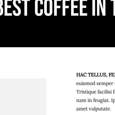
best coffee in
HAC TELLUS, FE
euismod semper e
Tristique facilis
nam in feugiat. I
amet vulputate.