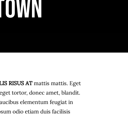
 town
LIS RISUS AT
mattis mattis. Eget
get tortor, donec amet, blandit.
i faucibus elementum feugiat in
psum odio etiam duis facilisis