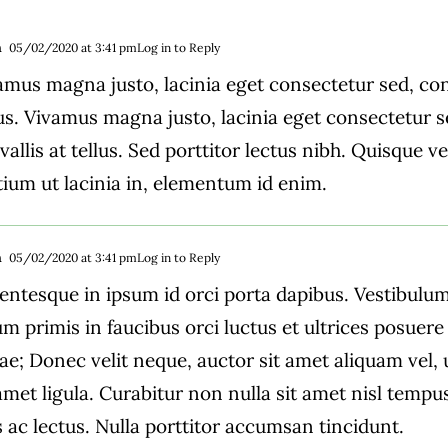
n
05/02/2020 at 3:41 pm
Log in to Reply
amus magna justo, lacinia eget consectetur sed, conv
lus. Vivamus magna justo, lacinia eget consectetur s
allis at tellus. Sed porttitor lectus nibh. Quisque vel
tium ut lacinia in, elementum id enim.
n
05/02/2020 at 3:41 pm
Log in to Reply
lentesque in ipsum id orci porta dapibus. Vestibulu
um primis in faucibus orci luctus et ultrices posuere 
ae; Donec velit neque, auctor sit amet aliquam vel,
 amet ligula. Curabitur non nulla sit amet nisl tempu
s ac lectus. Nulla porttitor accumsan tincidunt.