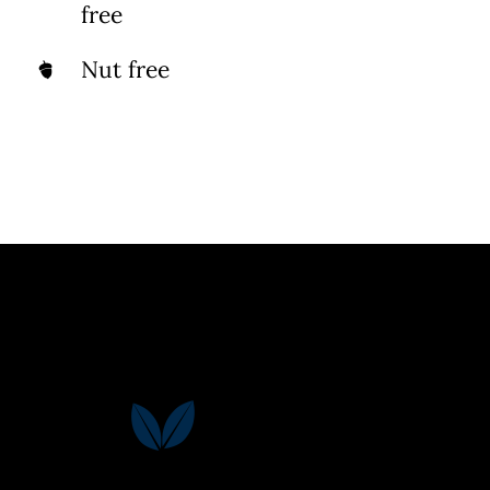
free
Nut free