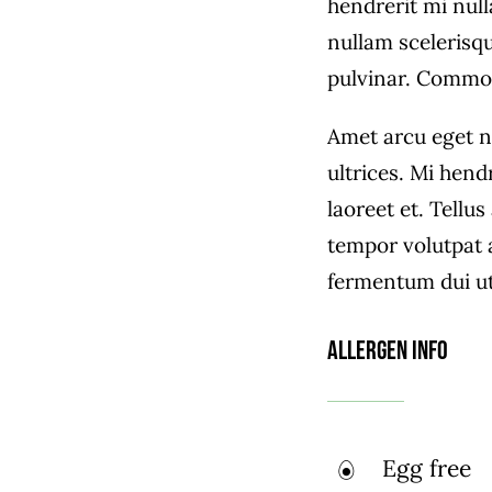
hendrerit mi null
nullam scelerisq
pulvinar. Commo
Amet arcu eget n
ultrices. Mi hend
laoreet et. Tellu
tempor volutpat
fermentum dui ut 
Allergen Info
Egg free