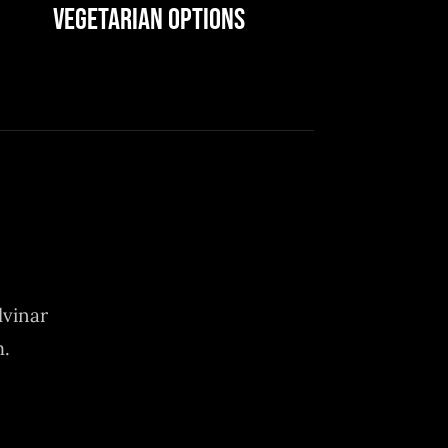
Vegetarian Options
lvinar
m.